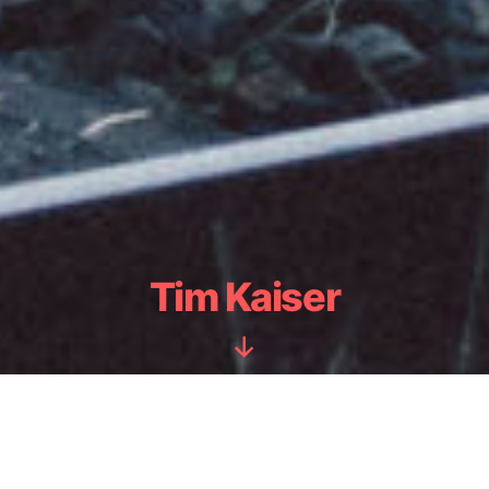
Tim Kaiser
Nach
unten
scrollen
Artdirektor, Fotograf,
Grafikkünstler, Filmemacher